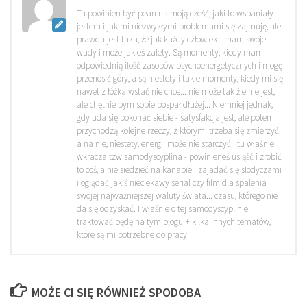
Tu powinien być pean na moją cześć, jaki to wspaniały
jestem i jakimi niezwykłymi problemami się zajmuję, ale
prawda jest taka, że jak każdy człowiek - mam swoje
wady i może jakieś zalety. Są momenty, kiedy mam
odpowiednią ilość zasobów psychoenergetycznych i mogę
przenosić góry, a są niestety i takie momenty, kiedy mi się
nawet z łóżka wstać nie chce... nie może tak źle nie jest,
ale chętnie bym sobie pospał dłużej... Niemniej jednak,
gdy uda się pokonać siebie - satysfakcja jest, ale potem
przychodzą kolejne rzeczy, z którymi trzeba się zmierzyć...
a na nie, niestety, energii może nie starczyć i tu właśnie
wkracza tzw samodyscyplina - powinieneś usiąść i zrobić
to coś, a nie siedzieć na kanapie i zajadać się słodyczami
i oglądać jakiś nieciekawy serial czy film dla spalenia
swojej najważniejszej waluty świata... czasu, którego nie
da się odzyskać. I właśnie o tej samodyscyplinie
traktować będę na tym blogu + kilka innych tematów,
które są mi potrzebne do pracy
MOŻE CI SIĘ RÓWNIEŻ SPODOBA