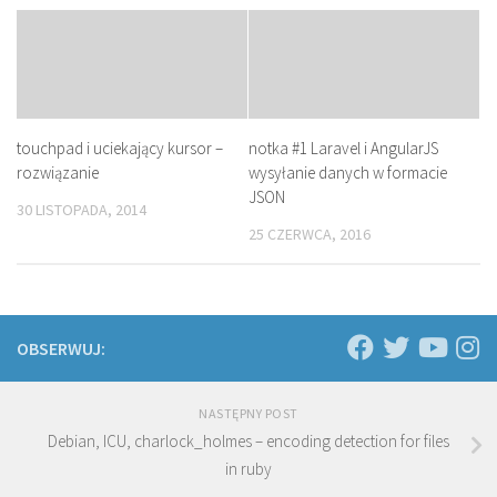
touchpad i uciekający kursor –
notka #1 Laravel i AngularJS
rozwiązanie
wysyłanie danych w formacie
JSON
30 LISTOPADA, 2014
25 CZERWCA, 2016
OBSERWUJ:
NASTĘPNY POST
Debian, ICU, charlock_holmes – encoding detection for files
in ruby