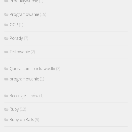
Produktywność
(1)
Programowanie
(19)
OOP
(1)
Porady
(7)
Testowanie
(2)
Quora.com – ciekawostki
(2)
programowanie
(1)
Recenzje filmów
(1)
Ruby
(12)
Ruby on Rails
(9)