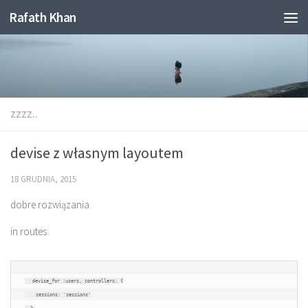
Rafath Khan
Skip to content
ZZZZ..
devise z własnym layoutem
18 GRUDNIA, 2015
dobre rozwiązania
in routes:
  devise_for 
:
users
,
 controllers
:
{
    sessions
:
'sessions'