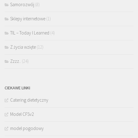
Samorozwój
(8)
Sklepy internetowe
(1)
TIL – Today I Learned
(4)
Z życia wzięte
(12)
Zzzz..
(24)
CIEKAWE LINKI
Catering dietetyczny
Model CFSv2
model pogodowy