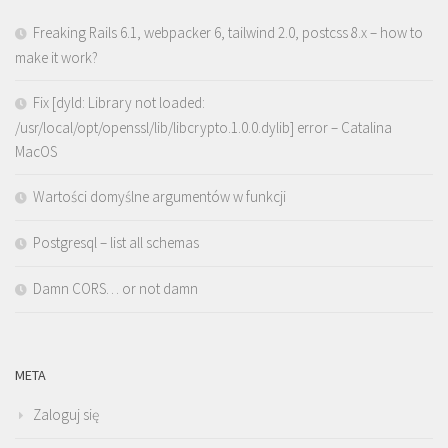
Freaking Rails 6.1, webpacker 6, tailwind 2.0, postcss 8.x – how to
make it work?
Fix [dyld: Library not loaded:
/usr/local/opt/openssl/lib/libcrypto.1.0.0.dylib] error – Catalina
MacOS
Wartości domyślne argumentów w funkcji
Postgresql – list all schemas
Damn CORS… or not damn
META
Zaloguj się