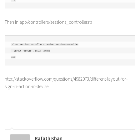
}
Then in app/controllers/sessions_controller.rb
class
SessionsController
<
Devise
::
SessionsController
  layout 
'devise'
,
 only
:
[:
new
]
end
http://stackoverflow.com/questions/4982073/different-layout-for-
sign-in-action-in-devise
Rafath Khan