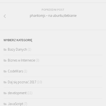
POPRZEDNI POST
phantomjs – na ubuntu/debianie
WYBIERZ KATEGORIĘ
Bazy Danych
(1)
Biznes w Internecie
(3)
CodeWars
(1)
Daj się poznać 2017
(10)
development
(11)
JavaScript
(7)