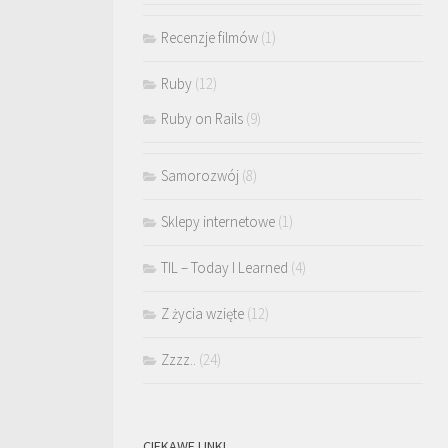
Recenzje filmów
(1)
Ruby
(12)
Ruby on Rails
(9)
Samorozwój
(8)
Sklepy internetowe
(1)
TIL – Today I Learned
(4)
Z życia wzięte
(12)
Zzzz..
(24)
CIEKAWE LINKI