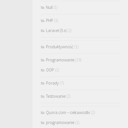
Null
(1)
PHP
(3)
Laravel (5.x)
(2)
Produktywność
(1)
Programowanie
(19)
OOP
(1)
Porady
(7)
Testowanie
(2)
Quora.com – ciekawostki
(2)
programowanie
(1)