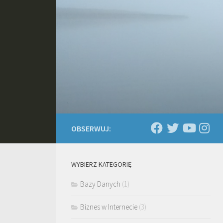
Skip to content
OBSERWUJ:
WYBIERZ KATEGORIĘ
Bazy Danych
(1)
Biznes w Internecie
(3)