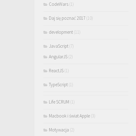
CodeWars
(1)
Daj się poznać 2017
(10)
development
(11)
JavaScript
(7)
AngularJS
(2)
ReactJS
(1)
TypeScript
(1)
Life SCRUM
(1)
Macbook i świat Apple
(3)
Motywacja
(2)