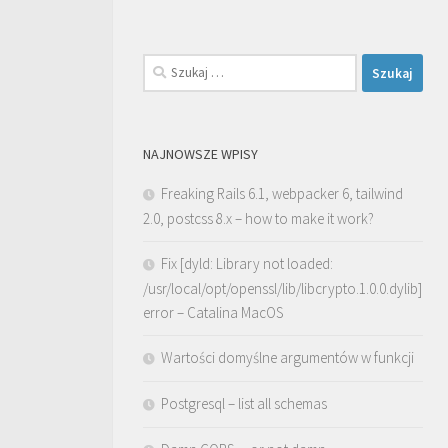
Szukaj:
NAJNOWSZE WPISY
Freaking Rails 6.1, webpacker 6, tailwind
2.0, postcss 8.x – how to make it work?
Fix [dyld: Library not loaded:
/usr/local/opt/openssl/lib/libcrypto.1.0.0.dylib]
error – Catalina MacOS
Wartości domyślne argumentów w funkcji
Postgresql – list all schemas