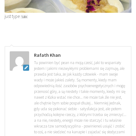
just type
\dn
Rafath Khan
Tu powinien być pean na moją cześć, jaki to wspaniały
jestem i jakimi niezwykłymi problemami się zajmuję, ale
prawda jest taka, że jak każdy człowiek - mam swoje
wady i może jakieś zalety. Są momenty, kiedy mam
odpowiednią ilość zasobów psychoenergetycznych i mogę
przenosić góry, a są niestety i takie momenty, kiedy mi się
nawet z łóżka wstać nie chce... nie może tak źle nie jest,
ale chętnie bym sobie pospał dłużej... Niemniej jednak,
gdy uda się pokonać siebie - satysfakcja jest, ale potem
przychodzą kolejne rzeczy, z którymi trzeba się zmierzyć...
a na nie, niestety, energii może nie starczyć i tu właśnie
wkracza tzw samodyscyplina - powinieneś usiąść i zrobić
to coś, a nie siedzieć na kanapie i zajadać się słodyczami