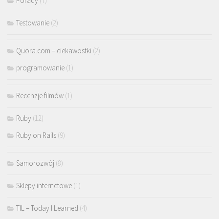
Porady
(7)
Testowanie
(2)
Quora.com – ciekawostki
(2)
programowanie
(1)
Recenzje filmów
(1)
Ruby
(12)
Ruby on Rails
(9)
Samorozwój
(8)
Sklepy internetowe
(1)
TIL – Today I Learned
(4)