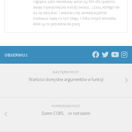
i oglądać jakiś nieciekawy serial czy film dla spalenia
swojej najważniejszej waluty świata... czasu, którego nie
da się odzyskać. I właśnie o tej samodyscyplinie
traktować będę na tym blogu + kilka innych tematów,
które są mi potrzebne do pracy
OBSERWUJ:
NASTĘPNY POST
Wartości domyślne argumentów w funkcji
POPRZEDNI POST
Damn CORS… or not damn