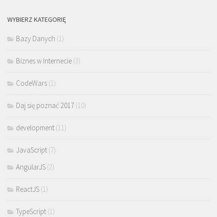
WYBIERZ KATEGORIĘ
Bazy Danych
(1)
Biznes w Internecie
(3)
CodeWars
(1)
Daj się poznać 2017
(10)
development
(11)
JavaScript
(7)
AngularJS
(2)
ReactJS
(1)
TypeScript
(1)