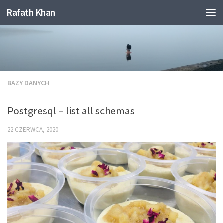
Rafath Khan
Skip to content
BAZY DANYCH
Postgresql – list all schemas
22 CZERWCA, 2020