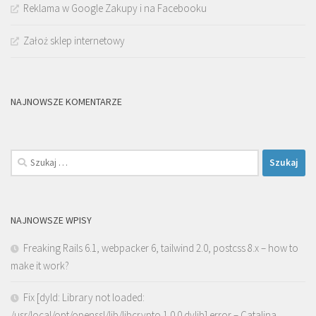
Reklama w Google Zakupy i na Facebooku
Założ sklep internetowy
NAJNOWSZE KOMENTARZE
Szukaj:
NAJNOWSZE WPISY
Freaking Rails 6.1, webpacker 6, tailwind 2.0, postcss 8.x – how to
make it work?
Fix [dyld: Library not loaded:
/usr/local/opt/openssl/lib/libcrypto.1.0.0.dylib] error – Catalina