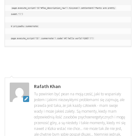
page.execute_script('$("#foo_description_raw").tinymce().setContent("Pants are pretty 
sweet.")')

W przypadku summernote:

page.execute_script("$('.summernote').code('#{'hello world'*100}')")
Rafath Khan
Tu powinien być pean na moją cześć, jaki to wspaniały
jestem i jakimi niezwykłymi problemami się zajmuję, ale
prawda jest taka, że jak każdy człowiek - mam swoje
wady i może jakieś zalety. Są momenty, kiedy mam
odpowiednią ilość zasobów psychoenergetycznych i mogę
przenosić góry, a są niestety i takie momenty, kiedy mi się
nawet z łóżka wstać nie chce... nie może tak źle nie jest,
ale chętnie bym sobie pospał dłużej... Niemniej jednak,