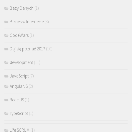
Bazy Danych
(1)
Biznes w Internecie
(3)
CodeWars
(1)
Daj się poznać 2017
(10)
development
(11)
JavaScript
(7)
AngularJS
(2)
ReactJS
(1)
TypeScript
(1)
Life SCRUM
(1)