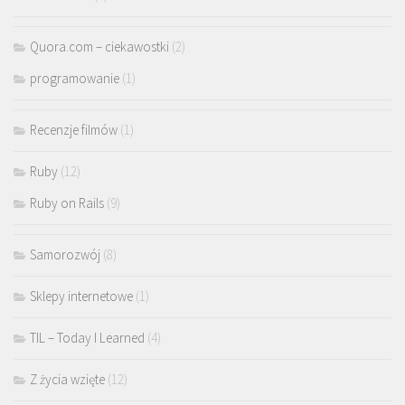
Quora.com – ciekawostki
(2)
programowanie
(1)
Recenzje filmów
(1)
Ruby
(12)
Ruby on Rails
(9)
Samorozwój
(8)
Sklepy internetowe
(1)
TIL – Today I Learned
(4)
Z życia wzięte
(12)