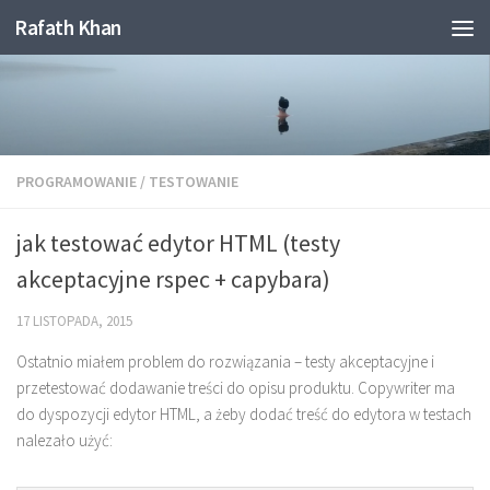
Rafath Khan
Skip to content
PROGRAMOWANIE
/
TESTOWANIE
jak testować edytor HTML (testy
akceptacyjne rspec + capybara)
17 LISTOPADA, 2015
Ostatnio miałem problem do rozwiązania – testy akceptacyjne i
przetestować dodawanie treści do opisu produktu. Copywriter ma
do dyspozycji edytor HTML, a żeby dodać treść do edytora w testach
nalezało użyć: