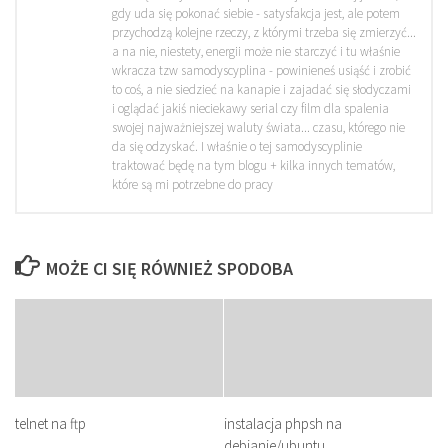
gdy uda się pokonać siebie - satysfakcja jest, ale potem
przychodzą kolejne rzeczy, z którymi trzeba się zmierzyć...
a na nie, niestety, energii może nie starczyć i tu właśnie
wkracza tzw samodyscyplina - powinieneś usiąść i zrobić
to coś, a nie siedzieć na kanapie i zajadać się słodyczami
i oglądać jakiś nieciekawy serial czy film dla spalenia
swojej najważniejszej waluty świata... czasu, którego nie
da się odzyskać. I właśnie o tej samodyscyplinie
traktować będę na tym blogu + kilka innych tematów,
które są mi potrzebne do pracy
MOŻE CI SIĘ RÓWNIEŻ SPODOBA
telnet na ftp
instalacja phpsh na
debianie/ubuntu