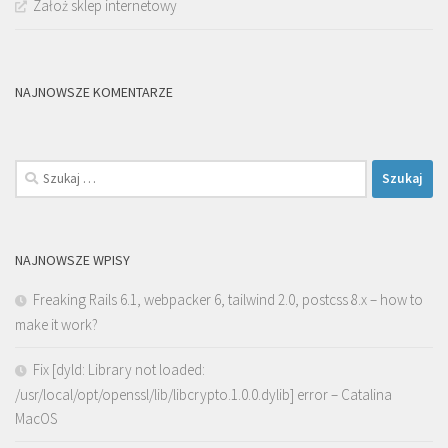
Założ sklep internetowy
NAJNOWSZE KOMENTARZE
Szukaj:
NAJNOWSZE WPISY
Freaking Rails 6.1, webpacker 6, tailwind 2.0, postcss 8.x – how to
make it work?
Fix [dyld: Library not loaded:
/usr/local/opt/openssl/lib/libcrypto.1.0.0.dylib] error – Catalina
MacOS