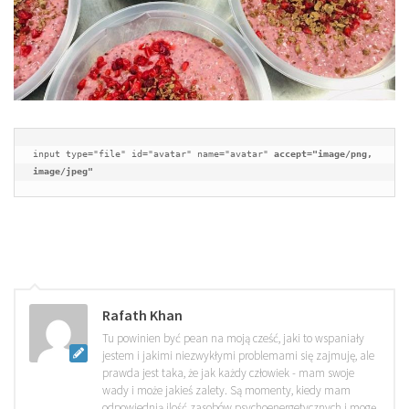
input type="file" id="avatar" name="avatar" 
accept="image/png, 
image/jpeg"
Rafath Khan
Tu powinien być pean na moją cześć, jaki to wspaniały
jestem i jakimi niezwykłymi problemami się zajmuję, ale
prawda jest taka, że jak każdy człowiek - mam swoje
wady i może jakieś zalety. Są momenty, kiedy mam
odpowiednią ilość zasobów psychoenergetycznych i mogę