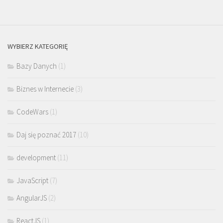
WYBIERZ KATEGORIĘ
Bazy Danych
(1)
Biznes w Internecie
(3)
CodeWars
(1)
Daj się poznać 2017
(10)
development
(11)
JavaScript
(7)
AngularJS
(2)
ReactJS
(1)