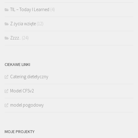
TIL – Today I Learned
(4)
Z życia wzięte
(12)
Zzzz..
(24)
CIEKAWE LINKI
Catering dietetyczny
Model CFSv2
model pogodowy
MOJE PROJEKTY