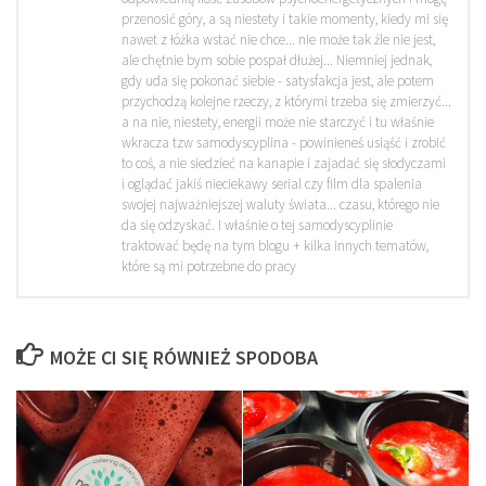
przenosić góry, a są niestety i takie momenty, kiedy mi się
nawet z łóżka wstać nie chce... nie może tak źle nie jest,
ale chętnie bym sobie pospał dłużej... Niemniej jednak,
gdy uda się pokonać siebie - satysfakcja jest, ale potem
przychodzą kolejne rzeczy, z którymi trzeba się zmierzyć...
a na nie, niestety, energii może nie starczyć i tu właśnie
wkracza tzw samodyscyplina - powinieneś usiąść i zrobić
to coś, a nie siedzieć na kanapie i zajadać się słodyczami
i oglądać jakiś nieciekawy serial czy film dla spalenia
swojej najważniejszej waluty świata... czasu, którego nie
da się odzyskać. I właśnie o tej samodyscyplinie
traktować będę na tym blogu + kilka innych tematów,
które są mi potrzebne do pracy
MOŻE CI SIĘ RÓWNIEŻ SPODOBA