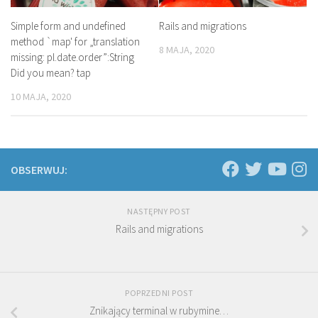
Simple form and undefined
Rails and migrations
method `map' for „translation
8 MAJA, 2020
missing: pl.date.order”:String
Did you mean? tap
10 MAJA, 2020
OBSERWUJ:
NASTĘPNY POST
Rails and migrations
POPRZEDNI POST
Znikający terminal w rubymine…