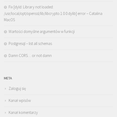
Fix [dyld: Library not loaded:
/usr/local/opt/openssl/lib/libcrypto.1.0.0.dylib] error – Catalina
MacOS
Wartości domyślne argumentów w funkcji
Postgresql – list all schemas
Damn CORS… or not damn
META
Zaloguj się
Kanał wpisów
Kanał komentarzy