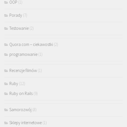
OOP
(1)
Porady
(7)
Testowanie
(2)
Quora.com – ciekawostki
(2)
programowanie
(1)
Recenzje filmów
(1)
Ruby
(12)
Ruby on Rails
(9)
Samorozwój
(8)
Sklepy internetowe
(1)