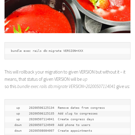
bundle exec rails db:migrate VERSION=XXX
This will rollback your migration to given VERSION but without it – it
means, that status of given VERSION will be
up
so this
bundle exec rails db:migrate VERSION=20200507114041
give us
:
   up     20200506125134  Remove dates from congress

   up     20200506125135  Add slug to congresses

   up     20200507114041  Create congress days

  down    20200507124949  Add phone to users

  down    20200508084007  Create appointments
