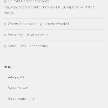
Fix [dyld: Library not loaded:
/usr/local/opt/openssl/lib/libcrypto.1.0.0.dylib] error – Catalina
MacOS
Wartości domyślne argumentów w funkcji
Postgresql – list all schemas
Damn CORS… or not damn
META
Zaloguj się
Kanał wpisów
Kanał komentarzy