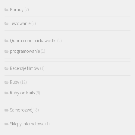
Porady
(7)
Testowanie
(2)
Quora.com – ciekawostki
(2)
programowanie
(1)
Recenzje filmów
(1)
Ruby
(12)
Ruby on Rails
(9)
Samorozwój
(8)
Sklepy internetowe
(1)