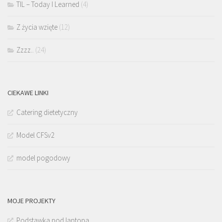
TIL – Today I Learned
(4)
Z życia wzięte
(12)
Zzzz..
(24)
CIEKAWE LINKI
Catering dietetyczny
Model CFSv2
model pogodowy
MOJE PROJEKTY
Podstawka pod laptopa