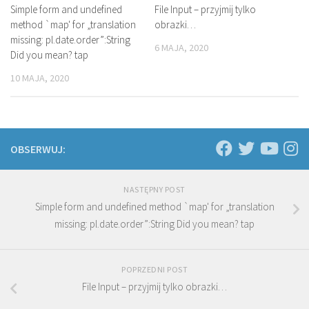
Simple form and undefined
File Input – przyjmij tylko
method `map' for „translation
obrazki…
missing: pl.date.order”:String
6 MAJA, 2020
Did you mean? tap
10 MAJA, 2020
OBSERWUJ:
NASTĘPNY POST
Simple form and undefined method `map' for „translation
missing: pl.date.order”:String Did you mean? tap
POPRZEDNI POST
File Input – przyjmij tylko obrazki…