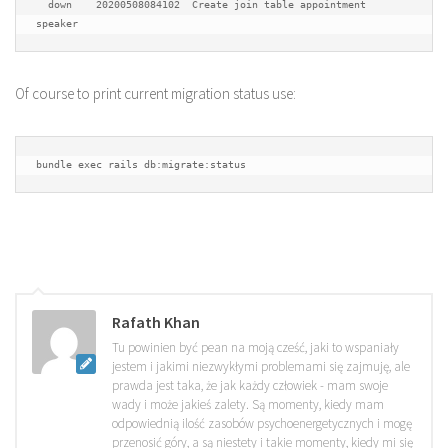
  down    20200508084102  Create join table appointment 
speaker
Of course to print current migration status use:
bundle exec rails db:migrate:status
Rafath Khan
Tu powinien być pean na moją cześć, jaki to wspaniały
jestem i jakimi niezwykłymi problemami się zajmuję, ale
prawda jest taka, że jak każdy człowiek - mam swoje
wady i może jakieś zalety. Są momenty, kiedy mam
odpowiednią ilość zasobów psychoenergetycznych i mogę
przenosić góry, a są niestety i takie momenty, kiedy mi się