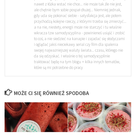
nawet z łóżka wstać nie chce... nie może tak źle nie jest,
ale chętnie bym sobie pospał dłużej... Niemniej jednak,
gdy uda się pokonać siebie - satysfakcja jest, ale potem
przychodzą kolejne rzeczy, z którymi trzeba się zmierzyć...
a na nie, niestety, energii może nie starczyć i tu właśnie
wkracza tzw samodyscyplina - powinieneś usiąść i zrobić
to coś, a nie siedzieć na kanapie i zajadać się słodyczami
i oglądać jakiś nieciekawy serial czy film dla spalenia
swojej najważniejszej waluty świata... czasu, którego nie
da się odzyskać. I właśnie o tej samodyscyplinie
traktować będę na tym blogu + kilka innych tematów,
które są mi potrzebne do pracy
MOŻE CI SIĘ RÓWNIEŻ SPODOBA