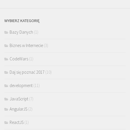
WYBIERZ KATEGORIĘ
Bazy Danych
(1)
Biznes w Internecie
(3)
CodeWars
(1)
Daj się poznać 2017
(10)
development
(11)
JavaScript
(7)
AngularJS
(2)
ReactJS
(1)