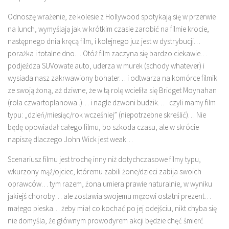
Odnoszę wrażenie, ze kolesie z Hollywood spotykają się w przerwie
na lunch, wymyślają jak w krótkim czasie zarobić na filmie krocie,
następnego dnia kręcą film, i kolejnego juz jest w dystrybucji…
porażka i totalne dno… Otóż film zaczyna się bardzo ciekawie…
podjeżdza SUVowate auto, uderza w murek (schody whatever) i
wysiada nasz zakrwawiony bohater… i odtwarza na komórce filmik
ze swoją żoną, aż dziwne, że w tą rolę wcieliła się
Bridget Moynahan
(rola czwartoplanowa..)… i nagle dzwoni budzik…
czyli mamy film
typu: „dzień/miesiąc/rok wcześniej” (niepotrzebne skreślić)… Nie
będę opowiadał całego filmu, bo szkoda czasu, ale w skrócie
napiszę dlaczego John Wick jest weak…
Scenariusz filmu jest trochę inny niż dotychczasowe filmy typu,
wkurzony mąż/ojciec, któremu zabili żone/dzieci zabija swoich
oprawców… tym razem, żona umiera prawie naturalnie, w wyniku
jakiejś choroby… ale zostawia swojemu mężowi ostatni prezent…
małego pieska… żeby miał co kochać po jej odejściu, nikt chyba się
nie domyśla, że głównym prowodyrem akcji będzie chęć śmierć