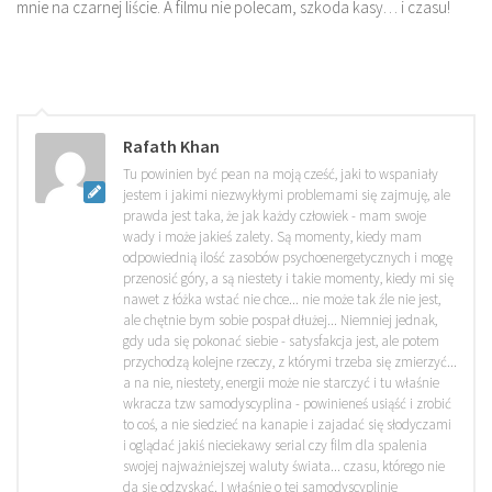
mnie na czarnej liście. A filmu nie polecam, szkoda kasy… i czasu!
Rafath Khan
Tu powinien być pean na moją cześć, jaki to wspaniały
jestem i jakimi niezwykłymi problemami się zajmuję, ale
prawda jest taka, że jak każdy człowiek - mam swoje
wady i może jakieś zalety. Są momenty, kiedy mam
odpowiednią ilość zasobów psychoenergetycznych i mogę
przenosić góry, a są niestety i takie momenty, kiedy mi się
nawet z łóżka wstać nie chce... nie może tak źle nie jest,
ale chętnie bym sobie pospał dłużej... Niemniej jednak,
gdy uda się pokonać siebie - satysfakcja jest, ale potem
przychodzą kolejne rzeczy, z którymi trzeba się zmierzyć...
a na nie, niestety, energii może nie starczyć i tu właśnie
wkracza tzw samodyscyplina - powinieneś usiąść i zrobić
to coś, a nie siedzieć na kanapie i zajadać się słodyczami
i oglądać jakiś nieciekawy serial czy film dla spalenia
swojej najważniejszej waluty świata... czasu, którego nie
da się odzyskać. I właśnie o tej samodyscyplinie