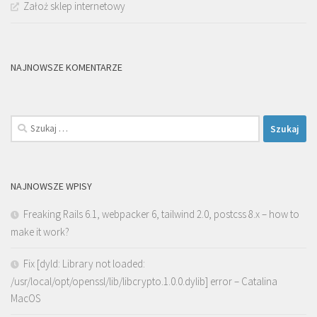
Założ sklep internetowy
NAJNOWSZE KOMENTARZE
Szukaj:
NAJNOWSZE WPISY
Freaking Rails 6.1, webpacker 6, tailwind 2.0, postcss 8.x – how to
make it work?
Fix [dyld: Library not loaded:
/usr/local/opt/openssl/lib/libcrypto.1.0.0.dylib] error – Catalina
MacOS