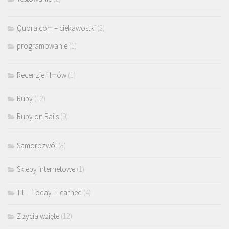
Quora.com – ciekawostki
(2)
programowanie
(1)
Recenzje filmów
(1)
Ruby
(12)
Ruby on Rails
(9)
Samorozwój
(8)
Sklepy internetowe
(1)
TIL – Today I Learned
(4)
Z życia wzięte
(12)