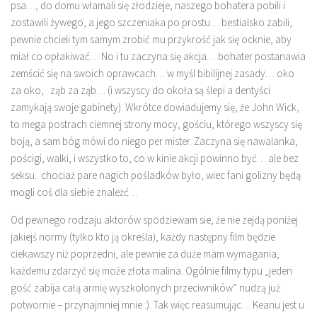
psa…, do domu włamali się złodzieje, naszego bohatera pobili i
zostawili żywego, a jego szczeniaka po prostu… bestialsko zabili,
pewnie chcieli tym samym zrobić mu przykrość jak się ocknie, aby
miał co opłakiwać… No i tu zaczyna się akcja… bohater postanawia
zemścić się na swoich oprawcach… w myśl bibilijnej zasady… oko
za oko, ząb za ząb… (i wszyscy do okoła są ślepi a dentyści
zamykają swoje gabinety). Wkrótce dowiadujemy się, że John Wick,
to mega postrach ciemnej strony mocy, gościu, którego wszyscy się
boją, a sam bóg mówi do niego per mister. Zaczyna się nawalanka,
pościgi, walki, i wszystko to, co w kinie akcji powinno być… ale bez
seksu.. chociaż pare nagich pośladków było, wiec fani golizny będą
mogli coś dla siebie znależć…
Od pewnego rodzaju aktorów spodziewam sie, że nie zejdą poniżej
jakiejś normy (tylko kto ją określa), każdy następny film będzie
ciekawszy niż poprzedni, ale pewnie za duże mam wymagania,
każdemu zdarzyć się może złota malina. Ogólnie filmy typu „jeden
gość zabija całą armię wyszkolonych przeciwników” nudzą już
potwornie – przynajmniej mnie :). Tak więc reasumując… Keanu jest u