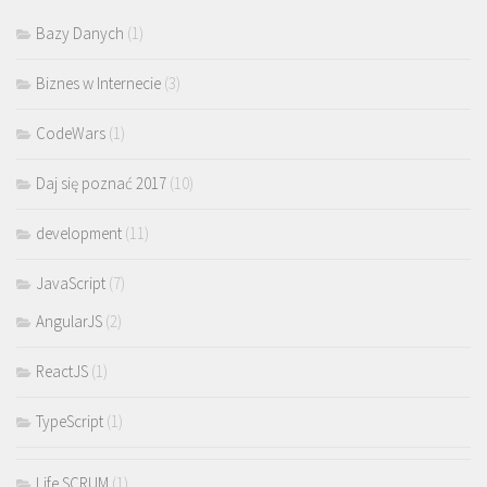
Bazy Danych
(1)
Biznes w Internecie
(3)
CodeWars
(1)
Daj się poznać 2017
(10)
development
(11)
JavaScript
(7)
AngularJS
(2)
ReactJS
(1)
TypeScript
(1)
Life SCRUM
(1)