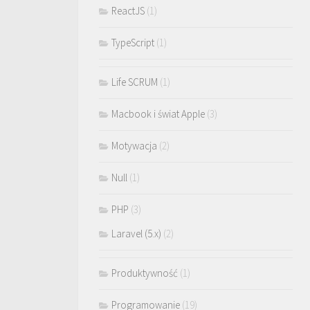
ReactJS
(1)
TypeScript
(1)
Life SCRUM
(1)
Macbook i świat Apple
(3)
Motywacja
(2)
Null
(1)
PHP
(3)
Laravel (5.x)
(2)
Produktywność
(1)
Programowanie
(19)