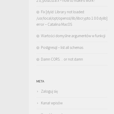
2.0, postcss 8.x – how to make it work?
Fix [dyld: Library not loaded:
/usr/local/opt/openssl/lib/libcrypto.1.0.0.dylib]
error – Catalina MacOS
Wartości domyślne argumentów w funkcji
Postgresql – list all schemas
Damn CORS… or not damn
META
Zaloguj się
Kanał wpisów