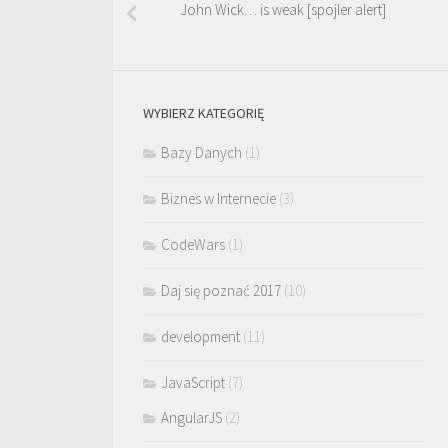
John Wick… is weak [spojler alert]
WYBIERZ KATEGORIĘ
Bazy Danych
(1)
Biznes w Internecie
(3)
CodeWars
(1)
Daj się poznać 2017
(10)
development
(11)
JavaScript
(7)
AngularJS
(2)