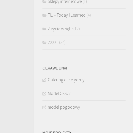
Sklepy internetowe
(1)
TIL – Today I Learned
(4)
Z życia wzięte
(12)
Zzzz..
(24)
CIEKAWE LINKI
Catering dietetyczny
Model CFSv2
model pogodowy
MOJE PROJEKTY