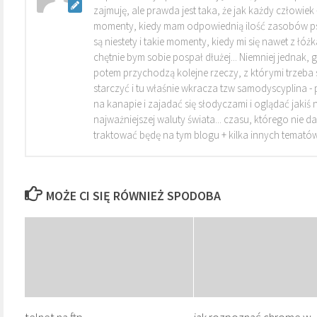
zajmuję, ale prawda jest taka, że jak każdy człowiek
momenty, kiedy mam odpowiednią ilość zasobów ps
są niestety i takie momenty, kiedy mi się nawet z łóżka
chętnie bym sobie pospał dłużej... Niemniej jednak, g
potem przychodzą kolejne rzeczy, z którymi trzeba się
starczyć i tu właśnie wkracza tzw samodyscyplina - po
na kanapie i zajadać się słodyczami i oglądać jakiś n
najważniejszej waluty świata... czasu, którego nie da
traktować będę na tym blogu + kilka innych tematów
MOŻE CI SIĘ RÓWNIEŻ SPODOBA
telnet na ftp
jak rozpoznać chrome w