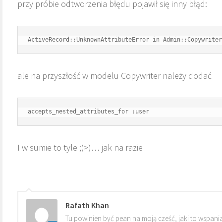
przy próbie odtworzenia błędu pojawił się inny błąd:
ale na przyszłość w modelu Copywriter należy dodać
accepts_nested_attributes_for :user
I w sumie to tyle ;(>)… jak na razie
Rafath Khan
Tu powinien być pean na moją cześć, jaki to wspania