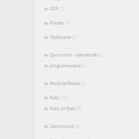
OOP
(1)
Porady
(7)
Testowanie
(2)
Quora.com – ciekawostki
(2)
programowanie
(1)
Recenzje filmów
(1)
Ruby
(12)
Ruby on Rails
(9)
Samorozwój
(8)