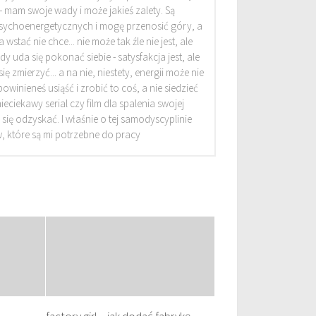
 - mam swoje wady i może jakieś zalety. Są
ychoenergetycznych i mogę przenosić góry, a
 wstać nie chce... nie może tak źle nie jest, ale
dy uda się pokonać siebie - satysfakcja jest, ale
 zmierzyć... a na nie, niestety, energii może nie
winieneś usiąść i zrobić to coś, a nie siedzieć
ieciekawy serial czy film dla spalenia swojej
 się odzyskać. I właśnie o tej samodyscyplinie
, które są mi potrzebne do pracy
factory girl – jak dodać fabrykę