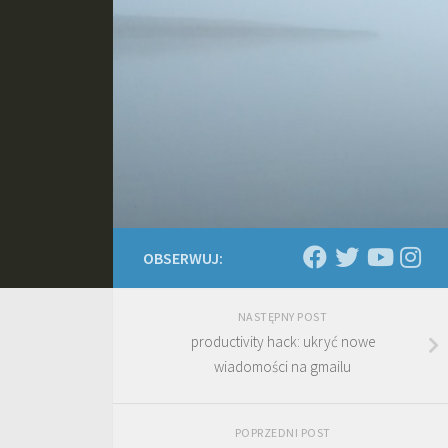
Skip to content
OBSERWUJ:
NASTĘPNY POST
productivity hack: ukryć nowe
wiadomości na gmailu
POPRZEDNI POST