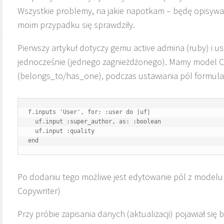
Wszystkie problemy, na jakie napotkam – będę opisywał
moim przypadku się sprawdziły.
Pierwszy artykuł dotyczy gemu active admina (ruby) i u
jednocześnie (jednego zagnieżdżonego). Mamy model Co
(belongs_to/has_one), podczas ustawiania pól formula
f.inputs 'User', for: :user do |uf|

  uf.input :super_author, as: :boolean

  uf.input :quality

end
Po dodaniu tego możliwe jest edytowanie pól z modelu 
Copywriter)
Przy próbie zapisania danych (aktualizacji) pojawiał się 