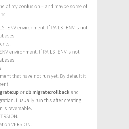
ome of my confusion – and maybe some of
ons.
ILS_ENV environment. If RAILS_ENV is not
abases.
ents.
ENV environment. If RAILS_ENV is not
abases.
.
ent that have not run yet. By default it
ent.
grate:up
or
db:migrate:rollback
and
tion. I usually run this after creating
 is reversable.
 VERSION.
ration VERSION.