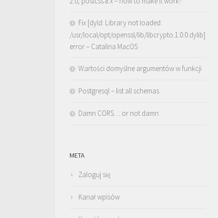
2.0, postcss 8.x – how to make it work?
Fix [dyld: Library not loaded:
/usr/local/opt/openssl/lib/libcrypto.1.0.0.dylib]
error – Catalina MacOS
Wartości domyślne argumentów w funkcji
Postgresql – list all schemas
Damn CORS… or not damn
META
Zaloguj się
Kanał wpisów