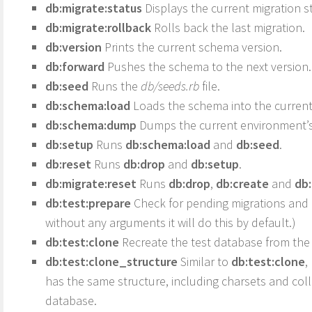
db:migrate:status
Displays the current migration s
db:migrate:rollback
Rolls back the last migration.
db:version
Prints the current schema version.
db:forward
Pushes the schema to the next version.
db:seed
Runs the
db/seeds.rb
file.
db:schema:load
Loads the schema into the current
db:schema:dump
Dumps the current environment’
db:setup
Runs
db:schema:load
and
db:seed
.
db:reset
Runs
db:drop
and
db:setup
.
db:migrate:reset
Runs
db:drop
,
db:create
and
db:
db:test:prepare
Check for pending migrations and 
without any arguments it will do this by default.)
db:test:clone
Recreate the test database from the
db:test:clone_structure
Similar to
db:test:clone
,
has the same structure, including charsets and coll
database.