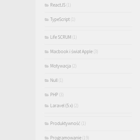
ReactJS
(1)
TypeScript
(1)
Life SCRUM
(1)
Macbook i świat Apple
(3)
Motywacja
(2)
Null
(1)
PHP
(3)
Laravel (5.x)
(2)
Produktywność
(1)
Programowanie
(19)