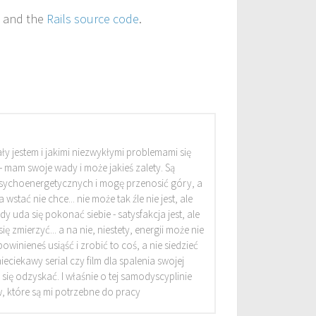
w and the
Rails source code
.
ły jestem i jakimi niezwykłymi problemami się
 - mam swoje wady i może jakieś zalety. Są
ychoenergetycznych i mogę przenosić góry, a
 wstać nie chce... nie może tak źle nie jest, ale
dy uda się pokonać siebie - satysfakcja jest, ale
 zmierzyć... a na nie, niestety, energii może nie
winieneś usiąść i zrobić to coś, a nie siedzieć
ieciekawy serial czy film dla spalenia swojej
 się odzyskać. I właśnie o tej samodyscyplinie
, które są mi potrzebne do pracy