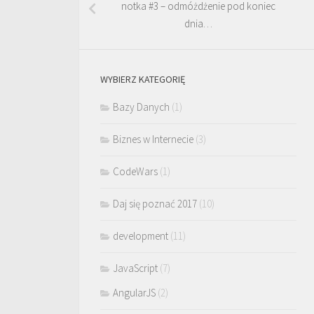
notka #3 – odmóżdżenie pod koniec
dnia…
WYBIERZ KATEGORIĘ
Bazy Danych
(1)
Biznes w Internecie
(3)
CodeWars
(1)
Daj się poznać 2017
(10)
development
(11)
JavaScript
(7)
AngularJS
(2)