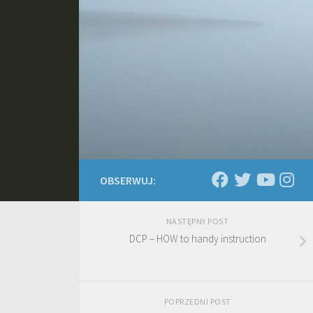
Skip to content
OBSERWUJ:
NASTĘPNY POST
DCP – HOW to handy instruction
POPRZEDNI POST