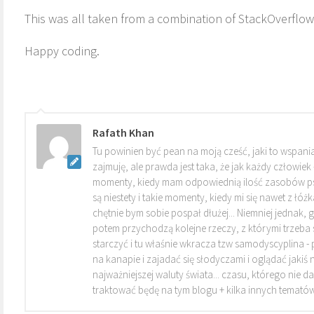
This was all taken from a combination of StackOverflo
Happy coding.
Rafath Khan
Tu powinien być pean na moją cześć, jaki to wspania
zajmuję, ale prawda jest taka, że jak każdy człowiek
momenty, kiedy mam odpowiednią ilość zasobów ps
są niestety i takie momenty, kiedy mi się nawet z łóżka
chętnie bym sobie pospał dłużej... Niemniej jednak, g
potem przychodzą kolejne rzeczy, z którymi trzeba się
starczyć i tu właśnie wkracza tzw samodyscyplina - po
na kanapie i zajadać się słodyczami i oglądać jakiś n
najważniejszej waluty świata... czasu, którego nie da
traktować będę na tym blogu + kilka innych tematów