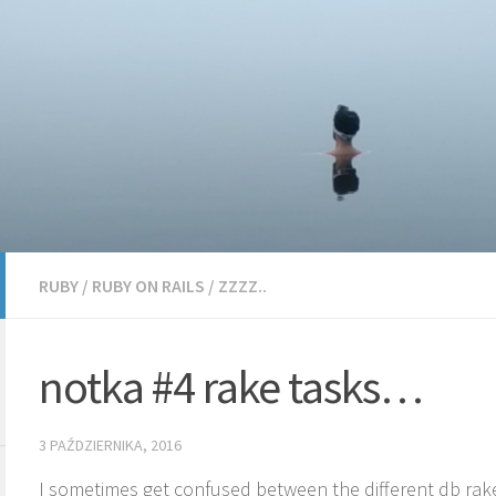
RUBY
/
RUBY ON RAILS
/
ZZZZ..
notka #4 rake tasks…
3 PAŹDZIERNIKA, 2016
I sometimes get confused between the different db rake