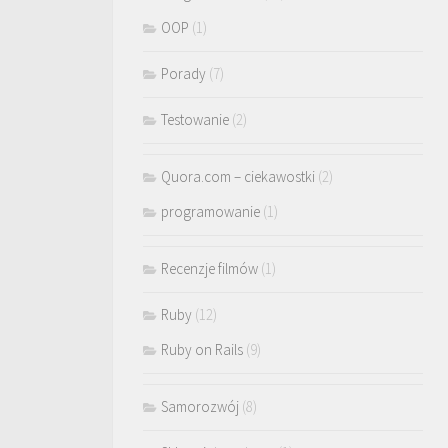
OOP
(1)
Porady
(7)
Testowanie
(2)
Quora.com – ciekawostki
(2)
programowanie
(1)
Recenzje filmów
(1)
Ruby
(12)
Ruby on Rails
(9)
Samorozwój
(8)