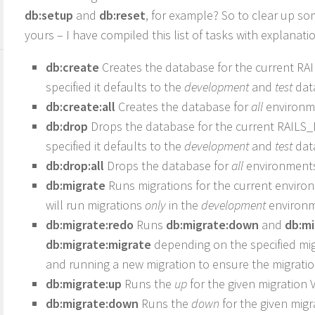
db:setup
and
db:reset
, for example? So to clear up s
yours – I have compiled this list of tasks with explanati
db:create
Creates the database for the current RA
specified it defaults to the
development
and
test
dat
db:create:all
Creates the database for
all
environm
db:drop
Drops the database for the current RAILS_
specified it defaults to the
development
and
test
dat
db:drop:all
Drops the database for
all
environments
db:migrate
Runs migrations for the current environm
will run migrations
only
in the
development
environm
db:migrate:redo
Runs
db:migrate:down
and
db:mi
db:migrate:migrate
depending on the specified migra
and running a new migration to ensure the migration
db:migrate:up
Runs the
up
for the given migration
db:migrate:down
Runs the
down
for the given mig