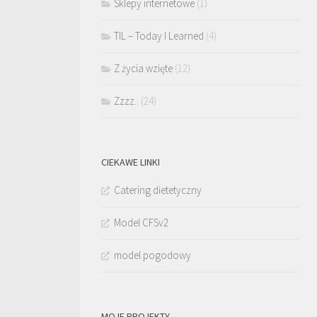
Sklepy internetowe
(1)
TIL – Today I Learned
(4)
Z życia wzięte
(12)
Zzzz..
(24)
CIEKAWE LINKI
Catering dietetyczny
Model CFSv2
model pogodowy
MOJE PROJEKTY