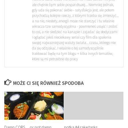
ale chętnie bym sobie pospał dłużej... Niemniej jednak,
gdy uda się pokonać siebie - satysfakcja jest, ale potem
przychodzą kolejne rzeczy, z którymi trzeba się zmierzyć...
a na nie, niestety, energii może nie starczyć i tu właśnie
wkracza tzw samodyscyplina - powinieneś usiąść i zrobić
to coś, a nie siedzieć na kanapie i zajadać się słodyczami
i oglądać jakiś nieciekawy serial czy film dla spalenia
swojej najważniejszej waluty świata... czasu, którego nie
da się odzyskać. I właśnie o tej samodyscyplinie
traktować będę na tym blogu + kilka innych tematów,
które są mi potrzebne do pracy
MOŻE CI SIĘ RÓWNIEŻ SPODOBA
Damn CORS… or not damn
notka #4 rake tasks…