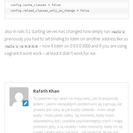
config.cache_classes = false

config.reload_classes_only_on_change = false
also in rails 5.1 starting serves has changed now simply run
rails s
previously you had to set binding to listen on another address like so
– now it listen on 0.0.0.0:3000 and if you are using
rails s -b 0.0.0.0
vagrant it wont work – at least it didn’t work for me.
Rafath Khan
Tu powinien być pean na moją cześć, jaki to wspaniały
jestem i jakimi niezwykłymi problemami się zajmuję, ale
prawda jest taka, że jak każdy człowiek - mam swoje
wady i może jakieś zalety. Są momenty, kiedy mam
odpowiednią ilość zasobów psychoenergetycznych i mogę
przenosić góry, a są niestety i takie momenty, kiedy mi się
nawet z łóżka wstać nie chce... nie może tak źle nie jest,