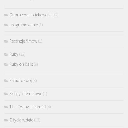
Quora.com – ciekawostki
(2)
programowanie
(1)
Recenzje filmów
(1)
Ruby
(12)
Ruby on Rails
(9)
Samorozwój
(8)
Sklepy internetowe
(1)
TIL – Today I Learned
(4)
Z życia wzięte
(12)