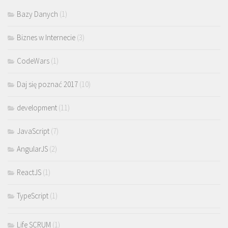
Bazy Danych
(1)
Biznes w Internecie
(3)
CodeWars
(1)
Daj się poznać 2017
(10)
development
(11)
JavaScript
(7)
AngularJS
(2)
ReactJS
(1)
TypeScript
(1)
Life SCRUM
(1)