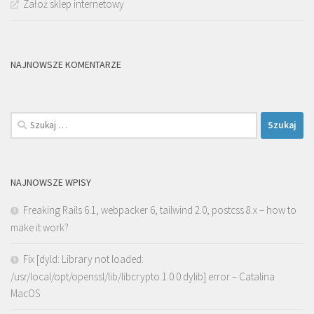
Założ sklep internetowy
NAJNOWSZE KOMENTARZE
Szukaj:
NAJNOWSZE WPISY
Freaking Rails 6.1, webpacker 6, tailwind 2.0, postcss 8.x – how to
make it work?
Fix [dyld: Library not loaded:
/usr/local/opt/openssl/lib/libcrypto.1.0.0.dylib] error – Catalina
MacOS