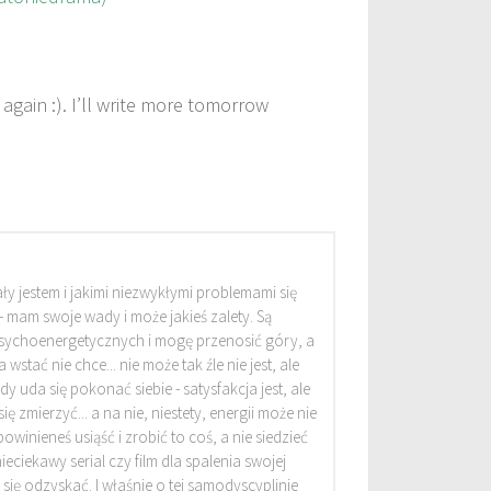
again :). I’ll write more tomorrow
ły jestem i jakimi niezwykłymi problemami się
 - mam swoje wady i może jakieś zalety. Są
ychoenergetycznych i mogę przenosić góry, a
 wstać nie chce... nie może tak źle nie jest, ale
dy uda się pokonać siebie - satysfakcja jest, ale
 zmierzyć... a na nie, niestety, energii może nie
winieneś usiąść i zrobić to coś, a nie siedzieć
ieciekawy serial czy film dla spalenia swojej
 się odzyskać. I właśnie o tej samodyscyplinie