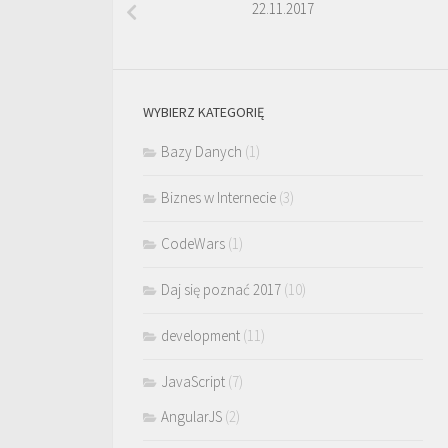
22.11.2017
WYBIERZ KATEGORIĘ
Bazy Danych
(1)
Biznes w Internecie
(3)
CodeWars
(1)
Daj się poznać 2017
(10)
development
(11)
JavaScript
(7)
AngularJS
(2)