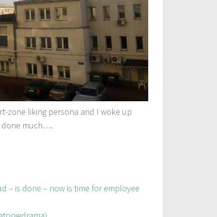
rt-zone liking persona and I woke up
ve done much….
d – is done – now is time for employee
matoniedrama)