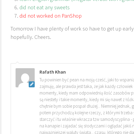
did not eat any sweets
did not worked on PanShop
Tomorrow I have plenty of work so have to get up early 
hopefully. Cheers.
Rafath Khan
Tu powinien być pean na moją cześć, jaki to wspania
zajmuję, ale prawda jest taka, że jak każdy człowiek
momenty, kiedy mam odpowiednią ilość zasobów ps
są niestety i takie momenty, kiedy mi się nawet z łóżka
chętnie bym sobie pospał dłużej... Niemniej jednak, g
potem przychodzą kolejne rzeczy, z którymi trzeba się
starczyć i tu właśnie wkracza tzw samodyscyplina - po
na kanapie i zajadać się słodyczami i oglądać jakiś n
najważniejszej waluty świata... czasu, którego nie da