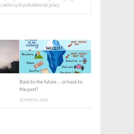
, które są mi potrzebne do pracy
Back to the future… or back to
the past?
25 MARCA, 2018