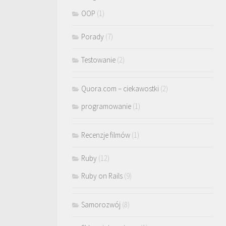
OOP
(1)
Porady
(7)
Testowanie
(2)
Quora.com – ciekawostki
(2)
programowanie
(1)
Recenzje filmów
(1)
Ruby
(12)
Ruby on Rails
(9)
Samorozwój
(8)