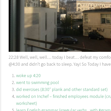
22:28 Well, well, well… today I beat… defeat my comfo
@4:30 and didn’t go back to sleep. Yay! So Today I ha
woke up 4:20
went to swimming pool
did exercises (8:30″ plank and other standard set)
worked on Inchef – finished employees module (cru
worksheet)
learn English grammar (irregular verbs.. with #gra