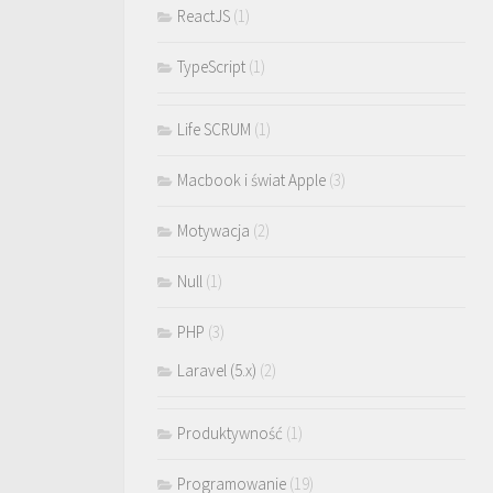
ReactJS
(1)
TypeScript
(1)
Life SCRUM
(1)
Macbook i świat Apple
(3)
Motywacja
(2)
Null
(1)
PHP
(3)
Laravel (5.x)
(2)
Produktywność
(1)
Programowanie
(19)