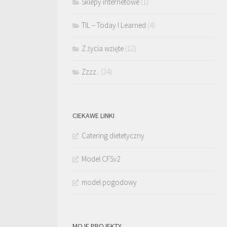
Sklepy internetowe
(1)
TIL – Today I Learned
(4)
Z życia wzięte
(12)
Zzzz..
(24)
CIEKAWE LINKI
Catering dietetyczny
Model CFSv2
model pogodowy
MOJE PROJEKTY